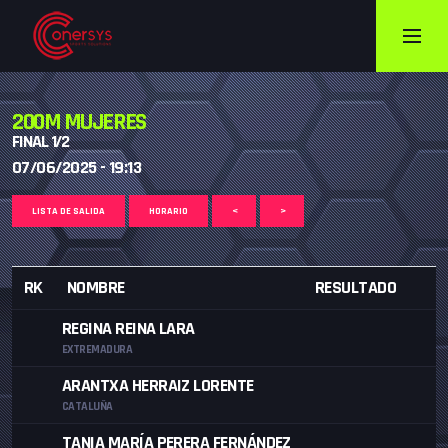
200M MUJERES
FINAL 1/2
07/06/2025 - 19:13
LISTA DE SALIDA
HORARIO
<
>
RK
NOMBRE
RESULTADO
REGINA REINA LARA
EXTREMADURA
ARANTXA HERRAIZ LORENTE
CATALUÑA
TANIA MARÍA PERERA FERNÁNDEZ