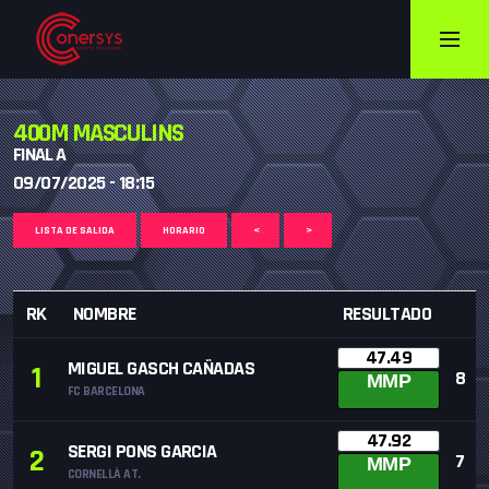
400M MASCULINS
FINAL A
09/07/2025 - 18:15
LISTA DE SALIDA
HORARIO
<
>
RK
NOMBRE
RESULTADO
47.49
MIGUEL GASCH CAÑADAS
1
8
MMP
FC BARCELONA
47.92
SERGI PONS GARCIA
2
7
MMP
CORNELLÀ AT.