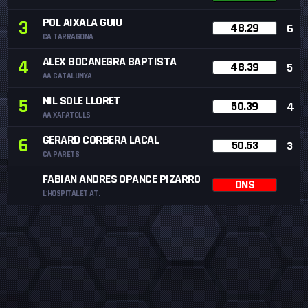
POL AIXALA GUIU
3
48.29
6
CA TARRAGONA
ALEX BOCANEGRA BAPTISTA
4
48.39
5
AA CATALUNYA
NIL SOLE LLORET
5
50.39
4
AA XAFATOLLS
GERARD CORBERA LACAL
6
50.53
3
CA PARETS
FABIAN ANDRES OPANCE PIZARRO
DNS
L'HOSPITALET AT.