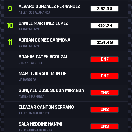
ALVARO GONZALEZ FERNANDEZ
9
3:52.04
ATLETICO SALAMANCA
DANIEL MARTINEZ LOPEZ
10
3:52.29
AA CATALUNYA
ADRIAN GOMEZ CARMONA
11
3:54.49
AA CATALUNYA
BRAHIM FATEH AGOUZAL
DNF
L'HOSPITALET AT.
MARTI JURADO MONTIEL
DNF
UA BARBERÀ
GONÇALO JOSE SOUSA MIRANDA
DNS
AVINENT MANRESA
ELEAZAR CANTON SERRANO
DNS
ATLETISMO ALBACETE
SALA HEDDINE HAMMI
DNS
TROPS-CUEVA DE NERJA