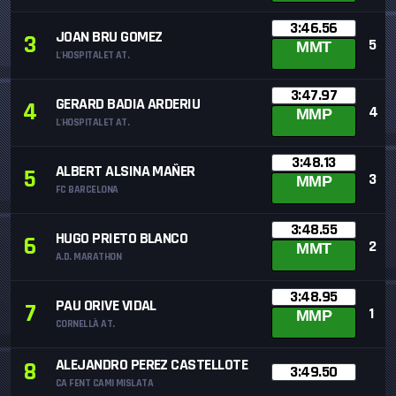
3:46.56
JOAN BRU GOMEZ
3
5
MMT
L'HOSPITALET AT.
3:47.97
GERARD BADIA ARDERIU
4
4
MMP
L'HOSPITALET AT.
3:48.13
ALBERT ALSINA MAÑER
5
3
MMP
FC BARCELONA
3:48.55
HUGO PRIETO BLANCO
6
2
MMT
A.D. MARATHON
3:48.95
PAU ORIVE VIDAL
7
1
MMP
CORNELLÀ AT.
ALEJANDRO PEREZ CASTELLOTE
8
3:49.50
CA FENT CAMI MISLATA