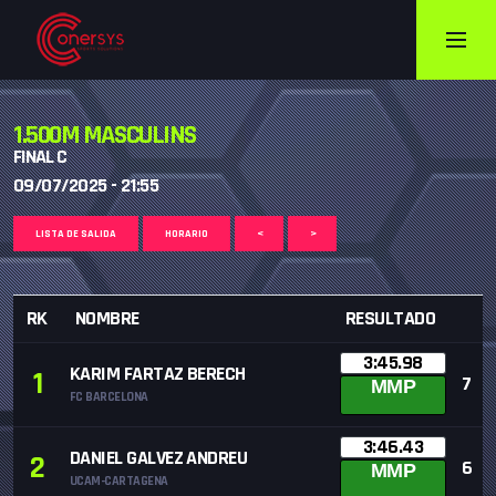
1.500M MASCULINS
FINAL C
09/07/2025 - 21:55
LISTA DE SALIDA
HORARIO
<
>
RK
NOMBRE
RESULTADO
3:45.98
KARIM FARTAZ BERECH
1
7
MMP
FC BARCELONA
3:46.43
DANIEL GALVEZ ANDREU
2
6
MMP
UCAM-CARTAGENA