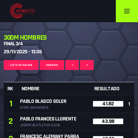
300M HOMBRES
FINAL 3/4
29/11/2025 - 13:36
LISTA DE SALIDA
HORARIO
<
>
RK
NOMBRE
RESULTADO
PABLO BLASCO SOLER
1
41.82
1
ATMO. SAN VICENTE
PABLO FRANCES LLORENTE
2
43.98
JUVENTUD ATLETICA ELCHE
FRANCESC ALEMANY PARRA