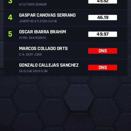
3
45.52
ATLETISME DIANIUM
GASPAR CANOVAS SERRANO
4
46.19
JUVENTUD ATLETICA ELCHE
OSCAR IBARRA BRAHIM
5
49.97
ATMO. SAN VICENTE
MARCOS COLLADO ORTS
DNS
C. A. SANT JOAN
GONZALO CALLEJAS SANCHEZ
DNS
CA ELCHE DECATLON