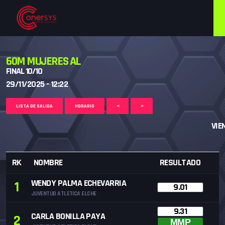
60M MUJERES AL
FINAL 10/10
29/11/2025 - 12:22
LISTA DE SALIDA
HORARIO
<
>
VIEN
RK
NOMBRE
RESULTADO
WENDY PALMA ECHEVARRIA
1
9.01
JUVENTUD ATLETICA ELCHE
9.31
CARLA BONILLA PAYA
2
MMP