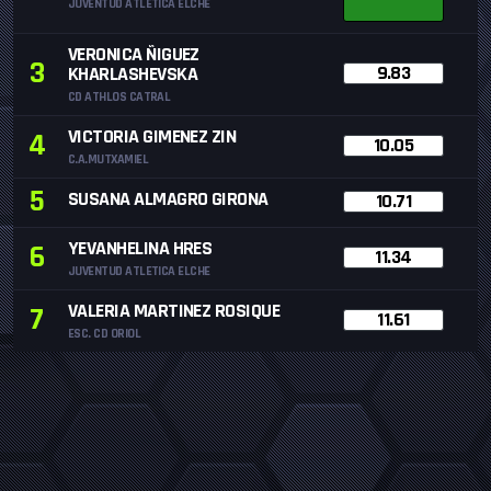
JUVENTUD ATLETICA ELCHE
VERONICA ÑIGUEZ
3
9.83
KHARLASHEVSKA
CD ATHLOS CATRAL
VICTORIA GIMENEZ ZIN
4
10.05
C.A.MUTXAMIEL
5
SUSANA ALMAGRO GIRONA
10.71
YEVANHELINA HRES
6
11.34
JUVENTUD ATLETICA ELCHE
VALERIA MARTINEZ ROSIQUE
7
11.61
ESC. CD ORIOL