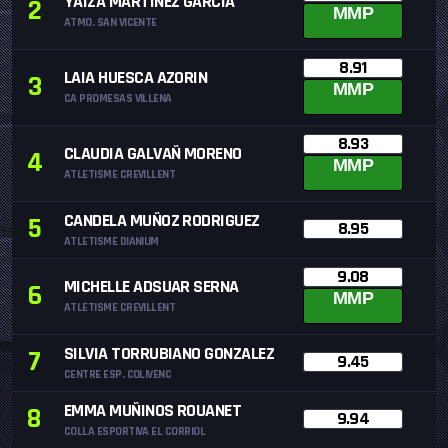
YAIZA MARTINEZ GARCIA
2
MMP
ATMO. SAN VICENTE
8.91
LAIA HUESCA AZORIN
3
MMP
CA PROMESAS VILLENA
8.93
CLAUDIA GALVAÑ MORENO
4
MMP
ATLETISME CREVILLENT
CANDELA MUÑOZ RODRIGUEZ
5
8.95
ATLETISME DIANIUM
9.08
MICHELLE ADSUAR SERNA
6
MMP
ATLETISME CREVILLENT
SILVIA TORRUBIANO GONZALEZ
7
9.45
CENTRE ESP. COLIVENC
EMMA MUÑINOS ROUANET
8
9.94
COLLA ESPORTIVA EL CORRIOL