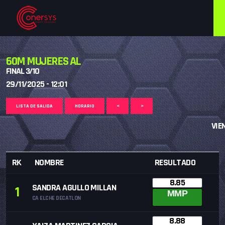
60M MUJERES AL
FINAL 3/10
29/11/2025 - 12:01
LISTA DE SALIDA
HORARIO
<
>
VIEN
RK
NOMBRE
RESULTADO
8.85
SANDRA AGULLO MILLAN
1
MMP
CA ELCHE DECATLON
8.88