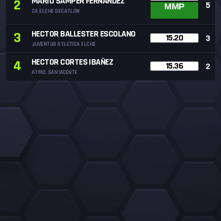
MARIO SAMPER FERNANDEZ
2
5
MMP
CA ELCHE DECATLON
HECTOR BALLESTER ESCOLANO
3
15.20
3
JUVENTUD ATLETICA ELCHE
HECTOR CORTES IBAÑEZ
4
15.36
2
ATMO. SAN VICENTE