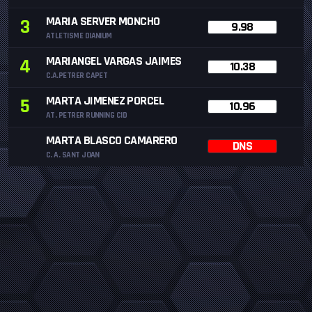
MARIA SERVER MONCHO
3
9.98
ATLETISME DIANIUM
MARIANGEL VARGAS JAIMES
4
10.38
C.A.PETRER CAPET
MARTA JIMENEZ PORCEL
5
10.96
AT. PETRER RUNNING CID
MARTA BLASCO CAMARERO
DNS
C. A. SANT JOAN