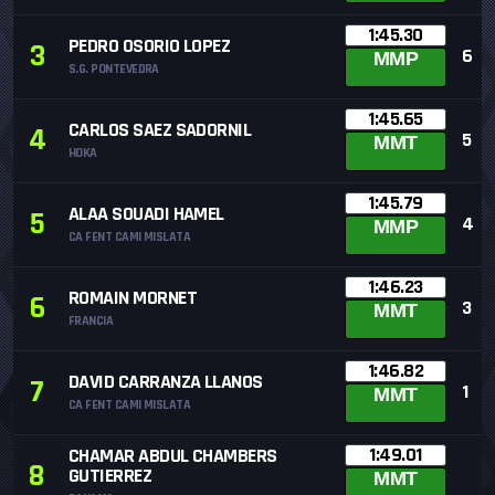
1:45.30
PEDRO OSORIO LOPEZ
3
6
MMP
S.G. PONTEVEDRA
1:45.65
CARLOS SAEZ SADORNIL
4
5
MMT
HOKA
1:45.79
ALAA SOUADI HAMEL
5
4
MMP
CA FENT CAMI MISLATA
1:46.23
ROMAIN MORNET
6
3
MMT
FRANCIA
1:46.82
DAVID CARRANZA LLANOS
7
1
MMT
CA FENT CAMI MISLATA
1:49.01
CHAMAR ABDUL CHAMBERS
8
GUTIERREZ
MMT