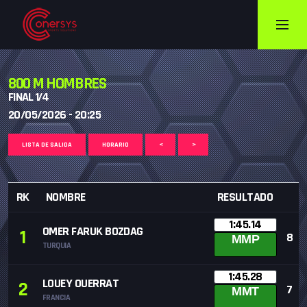
800 M HOMBRES
FINAL 1/4
20/05/2026 - 20:25
LISTA DE SALIDA
HORARIO
<
>
RK
NOMBRE
RESULTADO
1:45.14
OMER FARUK BOZDAG
1
8
MMP
TURQUIA
1:45.28
LOUEY OUERRAT
2
7
MMT
FRANCIA