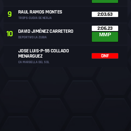
RAUL RAMOS MONTES
9
2:03.63
TROPS-CUEVA DE NERJA
2:06.23
DAVID JIMÉNEZ CARRETERO
10
MMP
DEPORTIVO LA ZUBIA
JOSE LUIS-P-55 COLLADO
DNF
MENARGUEZ
CA MARBELLA DEL SOL