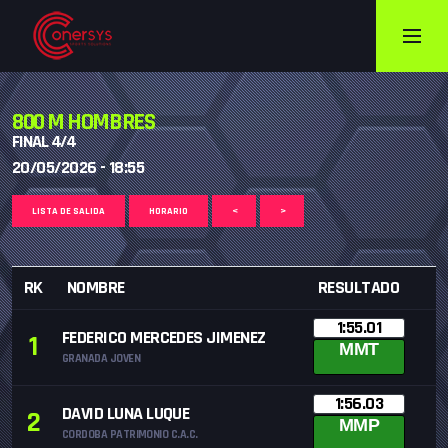
800 M HOMBRES
FINAL 4/4
20/05/2026 - 18:55
LISTA DE SALIDA
HORARIO
<
>
RK
NOMBRE
RESULTADO
1:55.01
FEDERICO MERCEDES JIMENEZ
1
MMT
GRANADA JOVEN
1:56.03
DAVID LUNA LUQUE
2
MMP
CORDOBA PATRIMONIO C.A.C.