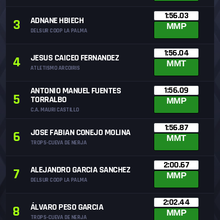
1:56.03
ADNANE HBIECH
3
MMP
DELSUR COOP LA PALMA
1:56.04
JESUS CAICEO FERNANDEZ
4
MMT
ATLETISMO ARCOIRIS
1:56.09
ANTONIO MANUEL FUENTES
5
TORRALBO
MMP
C.A. MAURI CASTILLO
1:56.87
JOSE FABIAN CONEJO MOLINA
6
MMT
TROPS-CUEVA DE NERJA
2:00.67
ALEJANDRO GARCIA SANCHEZ
7
MMP
DELSUR COOP LA PALMA
2:02.44
ÁLVARO PESO GARCIA
8
MMP
TROPS-CUEVA DE NERJA