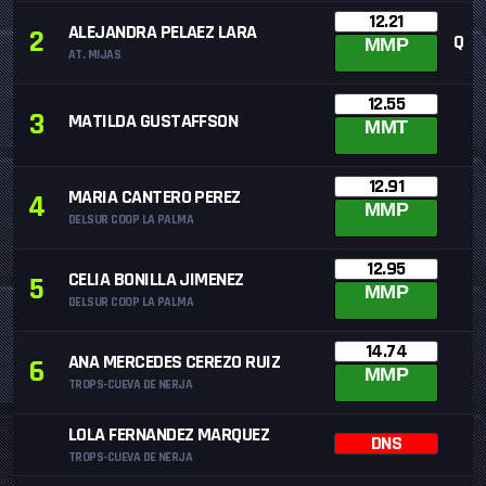
12.21
ALEJANDRA PELAEZ LARA
2
Q
MMP
AT. MIJAS
12.55
3
MATILDA GUSTAFFSON
MMT
12.91
MARIA CANTERO PEREZ
4
MMP
DELSUR COOP LA PALMA
12.95
CELIA BONILLA JIMENEZ
5
MMP
DELSUR COOP LA PALMA
14.74
ANA MERCEDES CEREZO RUIZ
6
MMP
TROPS-CUEVA DE NERJA
LOLA FERNANDEZ MARQUEZ
DNS
TROPS-CUEVA DE NERJA