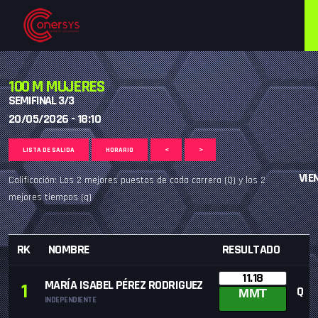
100 M MUJERES
SEMIFINAL 3/3
20/05/2026 - 18:10
LISTA DE SALIDA
HORARIO
<
>
VIE
Calificación: Los 2 mejores puestos de cada carrera (Q) y los 2
mejores tiempos (q)
RK
NOMBRE
RESULTADO
11.18
MARÍA ISABEL PÉREZ RODRIGUEZ
1
Q
MMT
INDEPENDIENTE