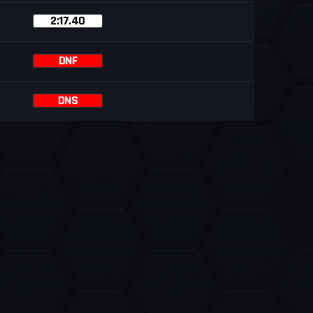
2:17.40
DNF
DNS