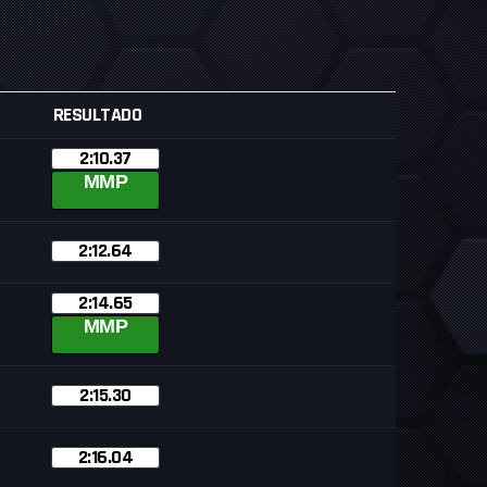
RESULTADO
2:10.37
MMP
2:12.64
2:14.65
MMP
2:15.30
2:16.04