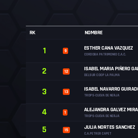
RK
NOMBRE
ESTHER CANA VAZQUEZ
1
9
CORDOBA PATRIMONIO C.A.C.
ISABEL MARIA PIÑERO GA
2
12
DELSUR COOP LA PALMA
ISABEL NAVARRO GUIRAD
3
13
TROPS-CUEVA DE NERJA
ALEJANDRA GALVEZ MIR
4
1
TROPS-CUEVA DE NERJA
JULIA NORTES SANCHEZ
5
15
C.A.PETRER CAPET