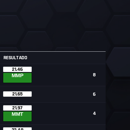
RESULTADO
21.46
8
MMP
21.65
6
21.97
4
MMT
22.49