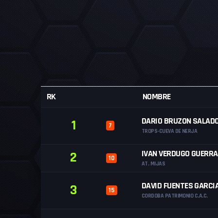
RK
NOMBRE
DARIO BRUZON SALAD
1
7
TROPS-CUEVA DE NERJA
IVAN VERDUGO GUERRA
2
10
AT. MIJAS
DAVID FUENTES GARCI
3
15
CORDOBA PATRIMONIO C.A.C.