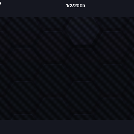
A
1/2/2005
R