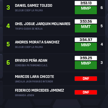
3:53.13
DANIEL GAMEZ TOLEDO
3
6
MMP
DELSUR COOP LA PALMA
3:53.56
OHEL JOSUE JARQUIN MOLINARES
4
5
MMT
TROPS-CUEVA DE NERJA
3:54.97
ANDRES MORATA SANCHEZ
5
4
MMP
DELSUR COOP LA PALMA
3:59.25
ERVIGIO PEÑA ADAN
6
3
MMP
CORDOBA PATRIMONIO C.A.C.
MARCOS LARA CHICOTE
DNF
UNICAJA JAEN PARAISO INTERIOR
FEDERICO MERCEDES JIMENEZ
DNF
GRANADA JOVEN