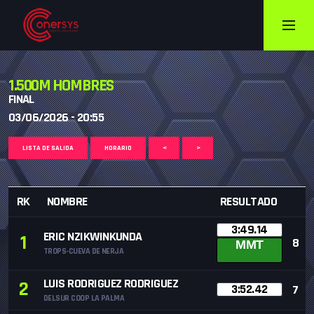
1.500M HOMBRES
FINAL
03/06/2026 - 20:55
LISTA DE SALIDA
HORARIO
<
>
RK
NOMBRE
RESULTADO
3:49.14
ERIC NZIKWINKUNDA
1
8
MMT
TROPS-CUEVA DE NERJA
LUIS RODRIGUEZ RODRIGUEZ
2
3:52.42
7
DELSUR COOP LA PALMA