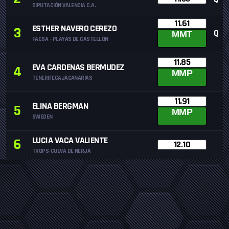
DIPUTACIÓN VALENCIA C.A.
11.61
ESTHER NAVERO CEREZO
3
Q
MMT
FACSA - PLAYAS DE CASTELLÓN
11.85
EVA CARDENAS BERMUDEZ
4
MMP
TENERIFECAJACANARIAS
11.91
ELINA BERGMAN
5
MMP
SWEDEN
LUCIA VACA VALIENTE
6
12.10
TROPS-CUEVA DE NERJA