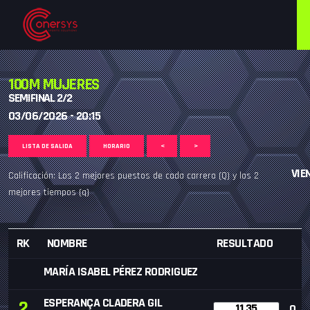
100M MUJERES
SEMIFINAL 2/2
03/06/2026 - 20:15
LISTA DE SALIDA
HORARIO
<
>
VIE
Calificación: Los 2 mejores puestos de cada carrera (Q) y los 2
mejores tiempos (q)
RK
NOMBRE
RESULTADO
MARÍA ISABEL PÉREZ RODRIGUEZ
ESPERANÇA CLADERA GIL
2
11.35
Q