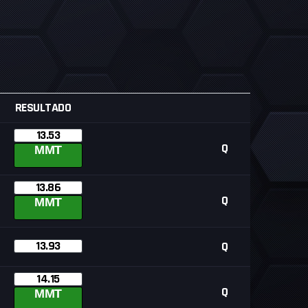
RESULTADO
13.53
Q
MMT
13.86
Q
MMT
13.93
Q
14.15
Q
MMT