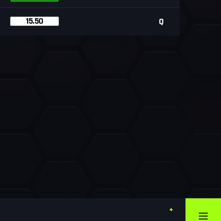
15.50
Q