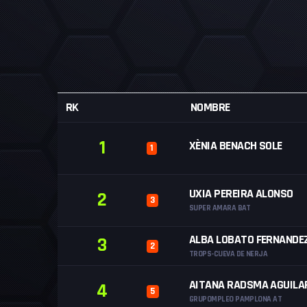
RK
NOMBRE
1
XÈNIA BENACH SOLE
1
UXIA PEREIRA ALONSO
2
3
SUPER AMARA BAT
ALBA LOBATO FERNANDE
3
2
TROPS-CUEVA DE NERJA
AITANA RADSMA AGUILA
4
5
GRUPOMPLEO PAMPLONA AT