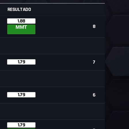
RESULTADO
1.88
8
MMT
1.79
7
1.79
6
1.79