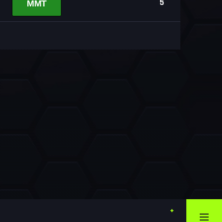
5
MMT