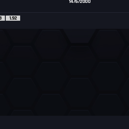
14/6/2000
8
1.92