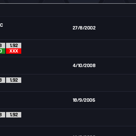
IC
27/8/2002
8
1.92
O
XXX
4/10/2008
8
1.92
18/9/2006
8
1.92