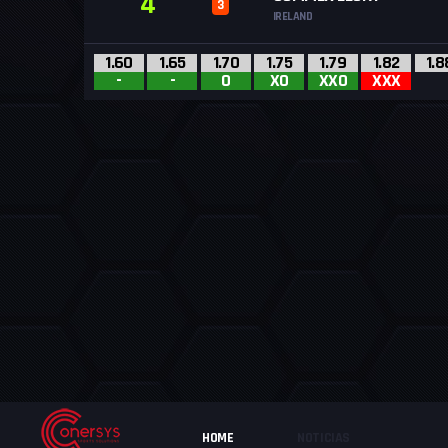
4
3
IRELAND
1.60
1.65
1.70
1.75
1.79
1.82
1.8
-
-
O
XO
XXO
XXX
HOME
NOTICIAS