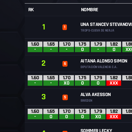
RK
NOMBRE
UNA STANCEV STEVANOV
1
1
TROPS-CUEVA DE NERJA
1.60
1.65
1.70
1.75
1.79
1.82
1.8
-
-
-
O
-
O
XX
AITANA ALONSO SIMON
2
6
DIPUTACIÓN VALENCIA C.A.
1.60
1.65
1.70
1.75
1.79
1.82
1.8
-
-
XO
O
O
XXX
ALVA AKESSON
3
5
SWEDEN
1.60
1.65
1.70
1.75
1.79
1.82
1.8
-
O
O
O
XO
XXX
SOMMER LECKY