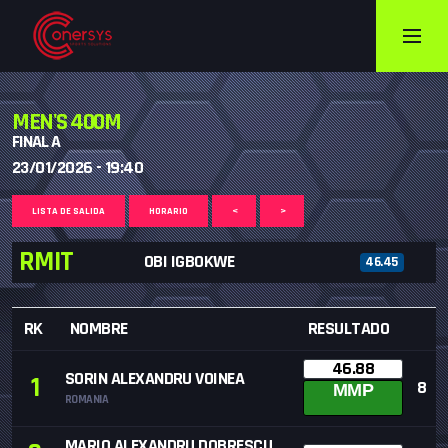
MEN'S 400M
FINAL A
23/01/2026 - 19:40
LISTA DE SALIDA
HORARIO
<
>
RMIT
OBI IGBOKWE
46.45
RK
NOMBRE
RESULTADO
46.88
SORIN ALEXANDRU VOINEA
1
8
MMP
ROMANIA
MARIO ALEXANDRU DOBRESCU