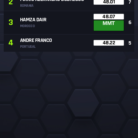
2
48.01
7
ROMANIA
48.07
HAMZA DAIR
3
6
MMT
MOROCCO
ANDRE FRANCO
4
48.22
5
PORTUGAL