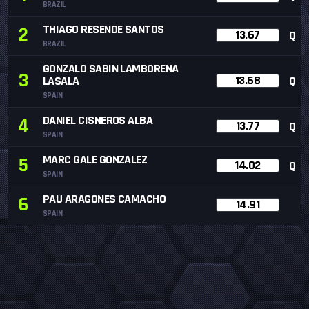
BRAZIL
THIAGO RESENDE SANTOS
2
13.67
Q
BRAZIL
GONZALO SABIN LAMBORENA
3
13.68
LASALA
Q
SPAIN
DANIEL CISNEROS ALBA
4
13.77
Q
SPAIN
MARC GALE GONZALEZ
5
14.02
Q
SPAIN
PAU ARAGONES CAMACHO
6
14.91
SPAIN