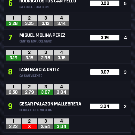
RODRIGO OSTOS CAMPELLO
6
3.28
5
CA ELCHE DECATLON
1
2
3
4
3.28
3.25
3.12
3.14
MIGUEL MOLINA PEREZ
7
3.19
4
CENTRE ESP. COLIVENC
1
2
3
4
3.19
3.18
2.98
3.16
IZAN GARCIA ORTIZ
8
3.07
3
CA SAN VICENTE
1
2
3
4
2.50
2.79
3.07
3.04
CESAR PALAZON MALLEBRERA
9
3.04
2
CLUB ATLETISMO ELDA
1
2
3
4
2.22
X
2.64
3.04