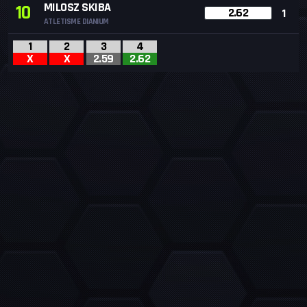
MILOSZ SKIBA
10
2.62
1
ATLETISME DIANIUM
1
2
3
4
X
X
2.59
2.62