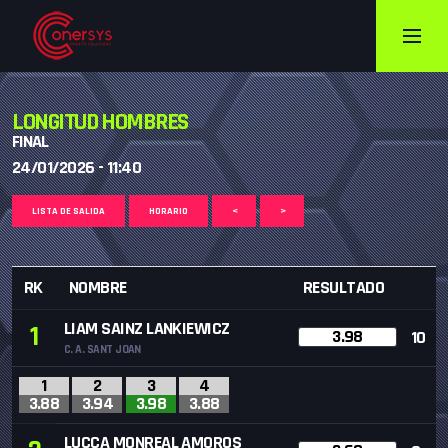
LONGITUD HOMBRES
FINAL
24/01/2026 - 11:40
LISTA DE SALIDA
HORARIO
<
>
RK
NOMBRE
RESULTADO
LIAM SAINZ LANKIEWICZ
1
3.98
10
C. A. SANT JOAN
1
2
3
4
3.88
3.94
3.98
3.88
LUCCA MONREAL AMOROS