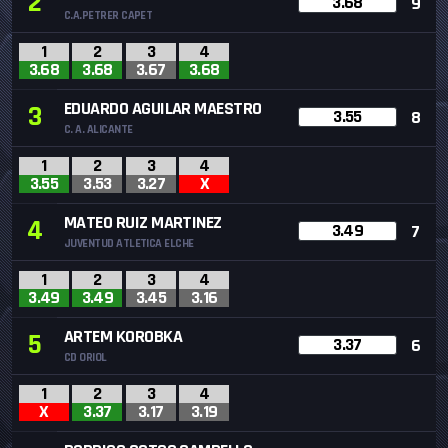
2
3.68
9
C.A.PETRER CAPET
1
2
3
4
3.68
3.68
3.67
3.68
EDUARDO AGUILAR MAESTRO
3
3.55
8
C. A. ALICANTE
1
2
3
4
3.55
3.53
3.27
X
MATEO RUIZ MARTINEZ
4
3.49
7
JUVENTUD ATLETICA ELCHE
1
2
3
4
3.49
3.49
3.45
3.16
ARTEM KOROBKA
5
3.37
6
CD ORIOL
1
2
3
4
X
3.37
3.17
3.19