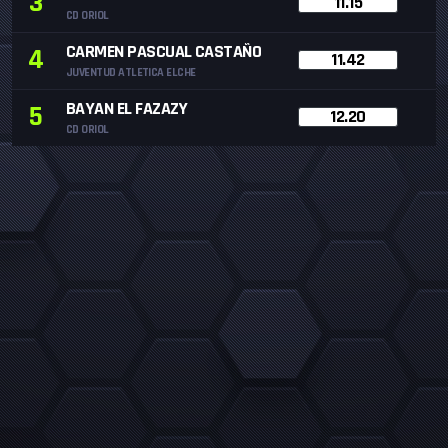
3
11.15
CD ORIOL
CARMEN PASCUAL CASTAÑO
4
11.42
JUVENTUD ATLETICA ELCHE
BAYAN EL FAZAZY
5
12.20
CD ORIOL