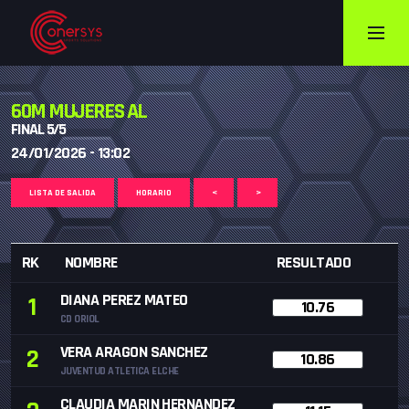
60M MUJERES AL
FINAL 5/5
24/01/2026 - 13:02
LISTA DE SALIDA
HORARIO
<
>
RK
NOMBRE
RESULTADO
DIANA PEREZ MATEO
1
10.76
CD ORIOL
VERA ARAGON SANCHEZ
2
10.86
JUVENTUD ATLETICA ELCHE
CLAUDIA MARIN HERNANDEZ