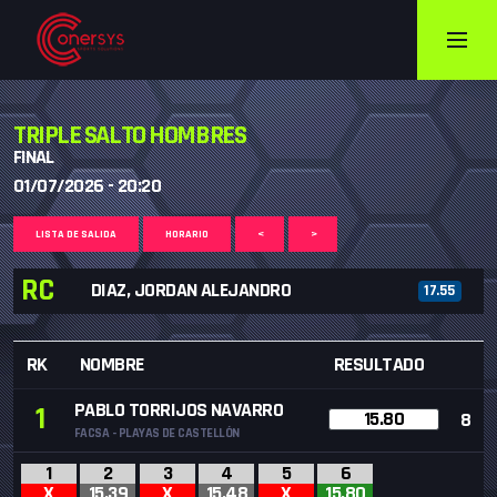
TRIPLE SALTO HOMBRES
FINAL
01/07/2026 - 20:20
LISTA DE SALIDA
HORARIO
<
>
RC
DIAZ, JORDAN ALEJANDRO
17.55
RK
NOMBRE
RESULTADO
PABLO TORRIJOS NAVARRO
1
15.80
8
FACSA - PLAYAS DE CASTELLÓN
1
2
3
4
5
6
X
15.39
X
15.48
X
15.80