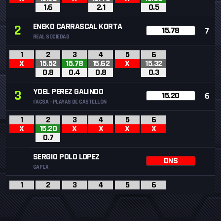
1.6
2.1
0.5
ENEKO CARRASCAL KORTA
2
15.78
7
REAL SOCIEDAD
1
2
3
4
5
6
X
15.52
15.78
15.62
X
15.32
0.8
0.4
0.8
0.3
YOEL PEREZ GALINDO
3
15.20
6
FACSA - PLAYAS DE CASTELLÓN
1
2
3
4
5
6
X
15.20
X
X
X
X
0.7
SERGIO POLO LOPEZ
DNS
CAPEX
1
2
3
4
5
6