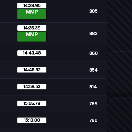
14:28.95
905
MMP
14:36.39
882
MMP
14:43.48
860
14:45.52
854
14:58.53
814
15:06.79
789
15:10.08
780