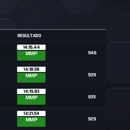
RESULTADO
14:16.44
946
MMP
14:18.58
939
MMP
14:19.83
935
MMP
14:21.54
929
MMP