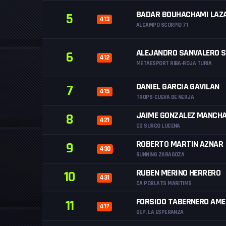
BADAR BOUHACHAMI LAZ
5
413
ALCAMPO SCORPIO 71
ALEJANDRO SANVALERO 
6
412
METAESPORT RIBA-ROJA TURIA
DANIEL GARCIA GAVILAN
7
415
TROPS-CUEVA DE NERJA
JAIME GONZALEZ MANCH
8
421
CD SURCO LUCENA
ROBERTO MARTIN AZNAR
9
430
RUNNING ZARAGOZA
RUBEN MERINO HERRERO
10
431
CA POBLATS MARITIMS
FORSIDO TABERNERO AM
11
417
DEP. LA ESPERANZA