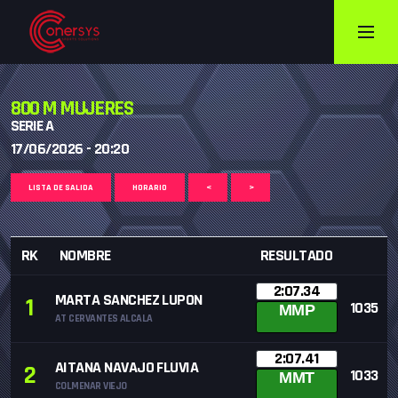
800 M MUJERES
SERIE A
17/06/2026 - 20:20
LISTA DE SALIDA
HORARIO
<
>
RK
NOMBRE
RESULTADO
2:07.34
MARTA SANCHEZ LUPON
1
1035
MMP
AT CERVANTES ALCALA
2:07.41
AITANA NAVAJO FLUVIA
2
1033
MMT
COLMENAR VIEJO