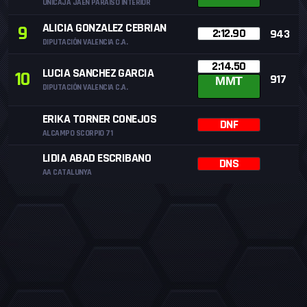
UNICAJA JAEN PARAISO INTERIOR
ALICIA GONZALEZ CEBRIAN
9
2:12.90
943
DIPUTACIÓN VALENCIA C.A.
2:14.50
LUCIA SANCHEZ GARCIA
10
917
MMT
DIPUTACIÓN VALENCIA C.A.
ERIKA TORNER CONEJOS
DNF
ALCAMPO SCORPIO 71
LIDIA ABAD ESCRIBANO
DNS
AA CATALUNYA