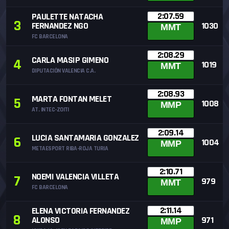
2:07.59
PAULETTE NATACHA
3
FERNANDEZ NGO
1030
MMT
FC BARCELONA
2:08.29
CARLA MASIP GIMENO
4
1019
MMT
DIPUTACIÓN VALENCIA C.A.
2:08.93
MARTA FONTAN MELET
5
1008
MMP
AT. INTEC-ZOITI
2:09.14
LUCIA SANTAMARIA GONZALEZ
6
1004
MMP
METAESPORT RIBA-ROJA TURIA
2:10.71
NOEMI VALENCIA VILLETA
7
979
MMT
FC BARCELONA
2:11.14
ELENA VICTORIA FERNANDEZ
8
ALONSO
971
MMP