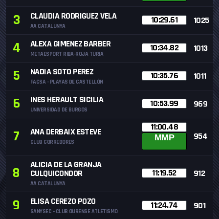
CLAUDIA RODRIGUEZ VELA
3
10:29.61
1025
AA CATALUNYA
ALEXA GIMENEZ BARBER
4
10:34.82
1013
METAESPORT RIBA-ROJA TURIA
NADIA SOTO PEREZ
5
10:35.76
1011
FACSA - PLAYAS DE CASTELLÓN
INES HERAULT SICILIA
6
10:53.99
969
UNIVERSIDAD DE BURGOS
11:00.48
ANA DERBAIX ESTEVE
7
954
MMP
CLUB CORREDORES
ALICIA DE LA GRANJA
8
11:19.52
CULQUICONDOR
912
AA CATALUNYA
ELISA CEREZO POZO
9
11:24.74
901
SANYSEC - CLUB OURENSE ATLETISMO