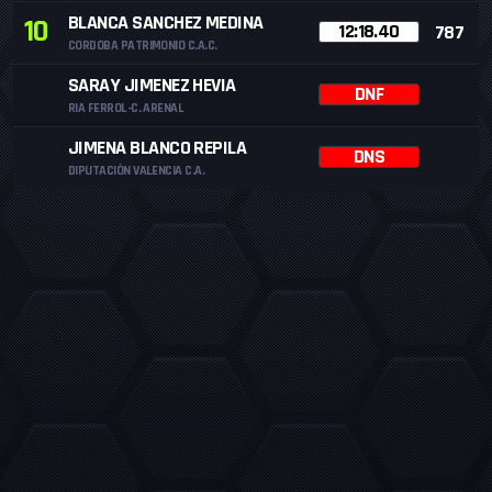
BLANCA SANCHEZ MEDINA
10
12:18.40
787
CORDOBA PATRIMONIO C.A.C.
SARAY JIMENEZ HEVIA
DNF
RIA FERROL-C. ARENAL
JIMENA BLANCO REPILA
DNS
DIPUTACIÓN VALENCIA C.A.