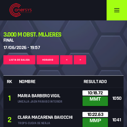
3.000 M OBST. MUJERES
FINAL
17/06/2026 - 19:57
LISTA DE SALIDA
HORARIO
<
>
RK
NOMBRE
RESULTADO
10:18.72
MARIA BARBERO VIGIL
1
1050
MMT
UNICAJA JAEN PARAISO INTERIOR
10:22.63
CLARA MACARENA BAIOCCHI
2
1041
MMP
TROPS-CUEVA DE NERJA