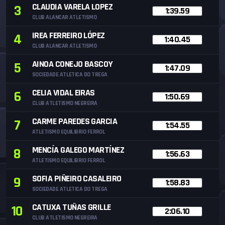
CLAUDIA VARELA LOPEZ
3
1:39.59
CLUB ALANCAR ATLETISMO
IREA FERREIRO LÓPEZ
4
1:40.45
CLUB ALANCAR ATLETISMO
AINOA CONEJO BASCOY
5
1:47.09
SOCIEDADE ATLETICA DO TREGA
CELIA VIDAL EIRAS
6
1:50.69
CLUB ATLETISMO NEGREIRA
CARME PAREDES GARCIA
7
1:54.55
ATLETISMO EQUILIBRIO FERROL
MENCÍA GALEGO MARTÍNEZ
8
1:56.63
ATLETISMO EQUILIBRIO FERROL
SOFIA PIÑEIRO CASALEIRO
9
1:58.83
SOCIEDADE ATLETICA DO TREGA
CATUXA TUÑAS GRILLE
10
2:06.10
CLUB ATLETISMO NEGREIRA