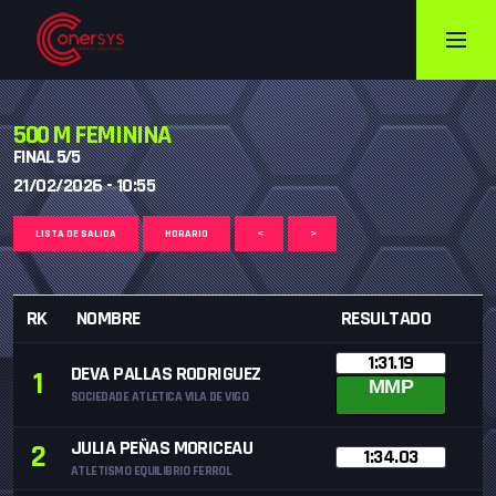
500 M FEMININA
FINAL 5/5
21/02/2026 - 10:55
LISTA DE SALIDA
HORARIO
<
>
RK
NOMBRE
RESULTADO
1:31.19
DEVA PALLAS RODRIGUEZ
1
MMP
SOCIEDADE ATLETICA VILA DE VIGO
JULIA PEÑAS MORICEAU
2
1:34.03
ATLETISMO EQUILIBRIO FERROL