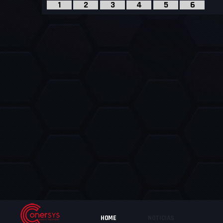
1
2
3
4
5
6
HOME
NOTICIAS