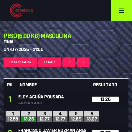
PESO (6,00 KG) MASCULINA
FINAL
04/07/2026 - 21:00
LISTA DE SALIDA
HORARIO
<
>
RK
NOMBRE
RESULTADO
ELOY ACUÑA POUSADA
1
13.26
S.G. PONTEVEDRA
1
2
3
4
5
6
12.58
13.26
12.77
12.77
12.89
13.07
FRANCISCO JAVIER GUZMAN ARES