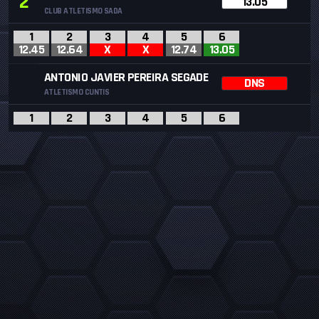
2
13.05
CLUB ATLETISMO SADA
1
2
3
4
5
6
12.45
12.64
X
X
12.74
13.05
ANTONIO JAVIER PEREIRA SEGADE
DNS
ATLETISMO CUNTIS
1
2
3
4
5
6