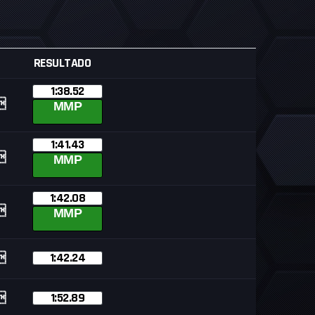
RESULTADO
1:38.52

MMP
1:41.43

MMP
1:42.08

MMP
1:42.24

1:52.89
