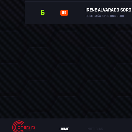
IRENE ALVARADO SORD
6
85
COMESAÑA SPORTING CLUB
HOME
NOTICIAS