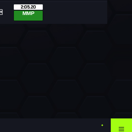
2:05.20

MMP