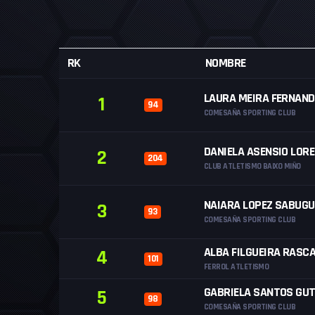
RK
NOMBRE
LAURA MEIRA FERNAND
1
94
COMESAÑA SPORTING CLUB
DANIELA ASENSIO LOR
2
204
CLUB ATLETISMO BAIXO MIÑO
NAIARA LOPEZ SABUGU
3
93
COMESAÑA SPORTING CLUB
ALBA FILGUEIRA RASC
4
101
FERROL ATLETISMO
GABRIELA SANTOS GUT
5
98
COMESAÑA SPORTING CLUB