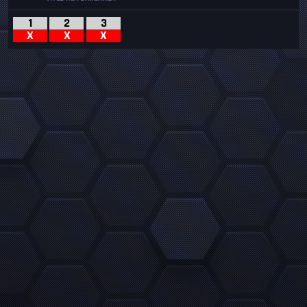
1
2
3
X
X
X