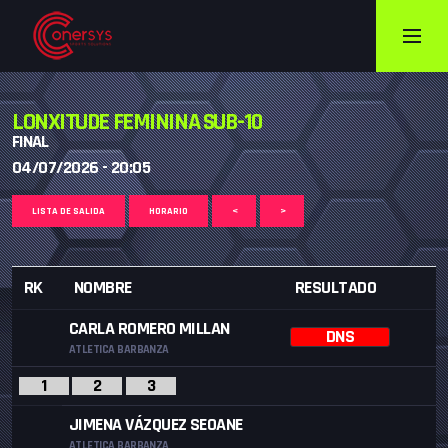
LONXITUDE FEMININA SUB-10
FINAL
04/07/2026 - 20:05
LISTA DE SALIDA
HORARIO
<
>
RK
NOMBRE
RESULTADO
CARLA ROMERO MILLAN
DNS
ATLETICA BARBANZA
1
2
3
JIMENA VÁZQUEZ SEOANE
ATLETICA BARBANZA