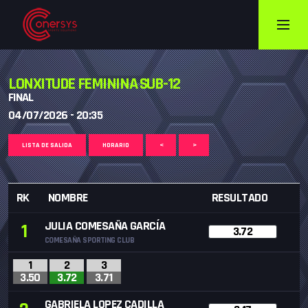
LONXITUDE FEMININA SUB-12
FINAL
04/07/2026 - 20:35
LISTA DE SALIDA
HORARIO
<
>
RK
NOMBRE
RESULTADO
JULIA COMESAÑA GARCÍA
1
3.72
COMESAÑA SPORTING CLUB
1
2
3
3.50
3.72
3.71
GABRIELA LOPEZ CADILLA