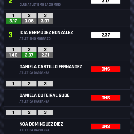
2
3.17
CLUB ATLETISMO BAIXO MIÑO
1
2
3
3.17
3.06
3.07
ICIA BERMÚDEZ GONZÁLEZ
3
2.37
ATLETISMO MORRAZO
1
2
3
1.40
2.37
2.21
DANIELA CASTILLO FERNANDEZ
DNS
ATLETICA BARBANZA
1
2
3
DANIELA OUTEIRAL GUDE
DNS
ATLETICA BARBANZA
1
2
3
NOA DOMINGUEZ DIEZ
DNS
ATLETICA BARBANZA