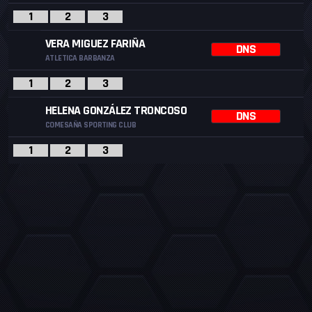
1
2
3
VERA MIGUEZ FARIÑA
DNS
ATLETICA BARBANZA
1
2
3
HELENA GONZÁLEZ TRONCOSO
DNS
COMESAÑA SPORTING CLUB
1
2
3