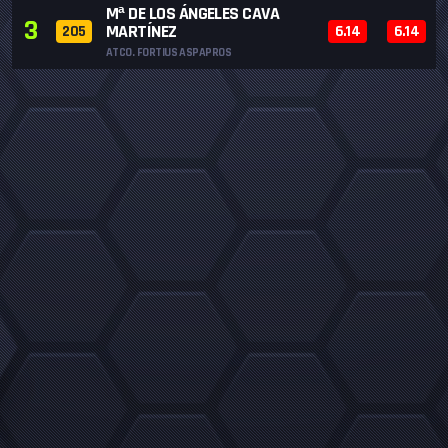
Mª DE LOS ÁNGELES CAVA
3
MARTÍNEZ
205
6.14
6.14
ATCO. FORTIUS ASPAPROS