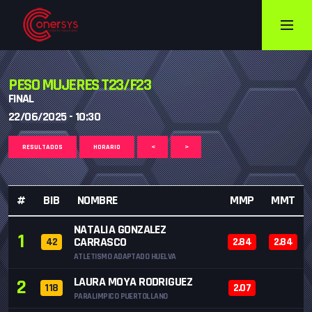
PESO MUJERES T23/F23
FINAL
22/06/2025 - 10:30
RESULTADOS
HORARIO
<
>
#
BIB
NOMBRE
MMP
MMT
NATALIA GONZALEZ
1
CARRASCO
42
2.84
2.84
ATLETISMO ADAPTADO HUELVA
LAURA MOYA RODRIGUEZ
2
118
2.07
PARALIMPICO PUERTOLLANO