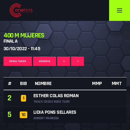
400 M MUJERES
FINAL A
30/10/2022 - 11:45
RESULTADOS
HORARIO
<
>
#
BIB
NOMBRE
MMP
MMT
ESTHER COLAS ROMAN
2
1
TRACK CROSS ROAD TEAM
LIDIA PONS SELLARES
5
10
AVINENT MANRESA