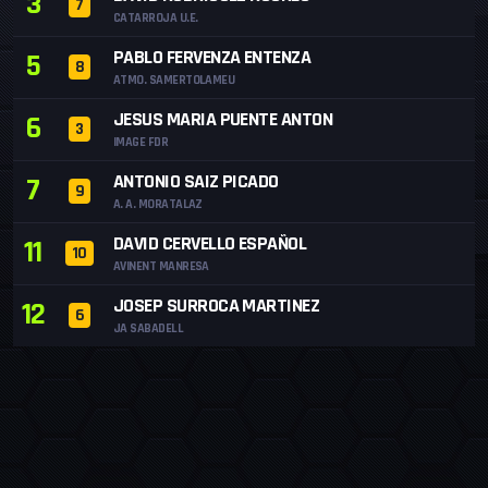
3
7
CATARROJA U.E.
PABLO FERVENZA ENTENZA
5
8
ATMO. SAMERTOLAMEU
JESUS MARIA PUENTE ANTON
6
3
IMAGE FDR
ANTONIO SAIZ PICADO
7
9
A. A. MORATALAZ
DAVID CERVELLO ESPAÑOL
11
10
AVINENT MANRESA
JOSEP SURROCA MARTINEZ
12
6
JA SABADELL