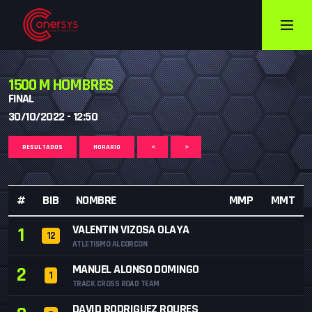
1500 M HOMBRES
FINAL
30/10/2022 - 12:50
RESULTADOS
HORARIO
<
>
#
BIB
NOMBRE
MMP
MMT
VALENTIN VIZOSA OLAYA
1
12
ATLETISMO ALCORCON
MANUEL ALONSO DOMINGO
2
1
TRACK CROSS ROAD TEAM
DAVID RODRIGUEZ ROURES