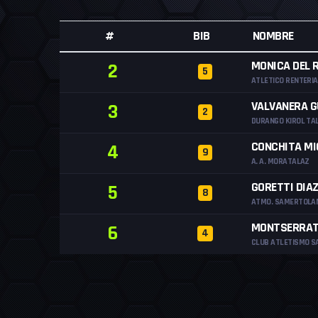
#
BIB
NOMBRE
MONICA DEL 
2
5
ATLETICO RENTERIA
VALVANERA G
3
2
DURANGO KIROL TA
CONCHITA MI
4
9
A. A. MORATALAZ
GORETTI DIA
5
8
ATMO. SAMERTOLA
MONTSERRAT
6
4
CLUB ATLETISMO S