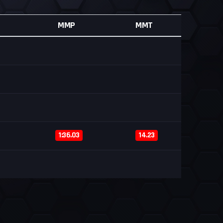
MMP
MMT
1:36.03
14.23