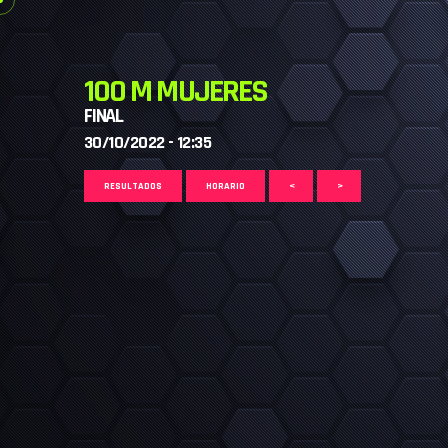
100 M MUJERES
FINAL
30/10/2022 - 12:35
RESULTADOS
HORARIO
<
>