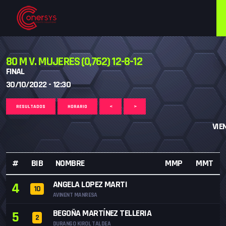
80 M V. MUJERES (0,762) 12-8-12
FINAL
30/10/2022 - 12:30
RESULTADOS
HORARIO
<
>
VIE
#
BIB
NOMBRE
MMP
MMT
ANGELA LOPEZ MARTI
4
10
AVINENT MANRESA
BEGOÑA MARTÍNEZ TELLERIA
5
2
DURANGO KIROL TALDEA