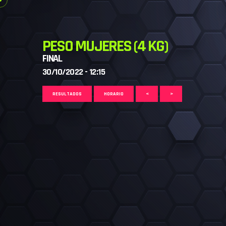
PESO MUJERES (4 KG)
FINAL
30/10/2022 - 12:15
RESULTADOS
HORARIO
<
>