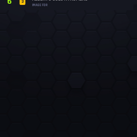
6
3
IMAGE FDR