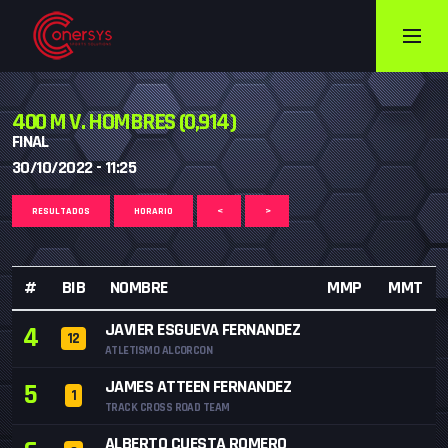
400 M V. HOMBRES (0,914)
FINAL
30/10/2022 - 11:25
RESULTADOS
HORARIO
<
>
#
BIB
NOMBRE
MMP
MMT
JAVIER ESGUEVA FERNANDEZ
4
12
ATLETISMO ALCORCON
JAMES ATTEEN FERNANDEZ
5
1
TRACK CROSS ROAD TEAM
ALBERTO CUESTA ROMERO