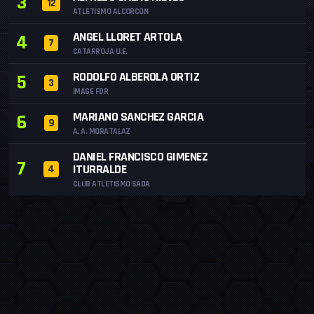
3
12
ATLETISMO ALCORCON
ANGEL LLORET ARTOLA
4
7
CATARROJA U.E.
RODOLFO ALBEROLA ORTIZ
5
3
IMAGE FDR
MARIANO SANCHEZ GARCIA
6
9
A. A. MORATALAZ
DANIEL FRANCISCO GIMENEZ
7
ITURRALDE
4
CLUB ATLETISMO SADA