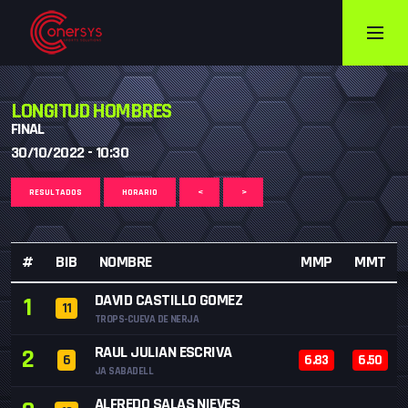
LONGITUD HOMBRES
FINAL
30/10/2022 - 10:30
RESULTADOS
HORARIO
<
>
#
BIB
NOMBRE
MMP
MMT
DAVID CASTILLO GOMEZ
1
11
TROPS-CUEVA DE NERJA
RAUL JULIAN ESCRIVA
2
6
6.83
6.50
JA SABADELL
ALFREDO SALAS NIEVES