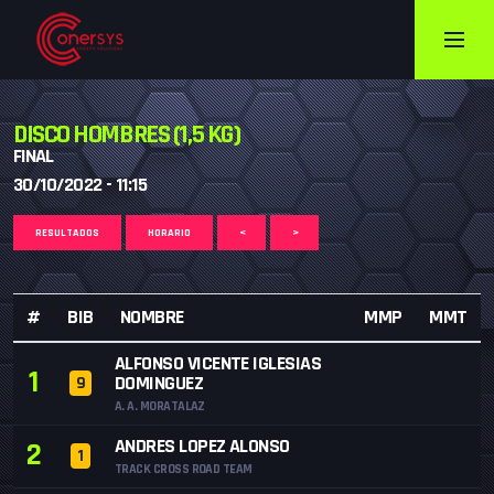
DISCO HOMBRES (1,5 KG)
FINAL
30/10/2022 - 11:15
RESULTADOS
HORARIO
<
>
#
BIB
NOMBRE
MMP
MMT
ALFONSO VICENTE IGLESIAS
1
DOMINGUEZ
9
A. A. MORATALAZ
ANDRES LOPEZ ALONSO
2
1
TRACK CROSS ROAD TEAM