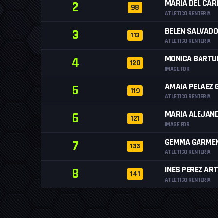
MARIA DEL CA
2
98
ATLETICO RENTERIA
BELEN SALVADO
3
113
ATLETICO RENTERIA
MONICA BARTUL
4
120
IMAGE FDR
AMAIA PELAEZ 
5
119
ATLETICO RENTERIA
MARIA ALEJAN
6
121
IMAGE FDR
GEMMA GARMEN
7
133
ATLETICO RENTERIA
INES PEREZ AR
8
141
ATLETICO RENTERIA