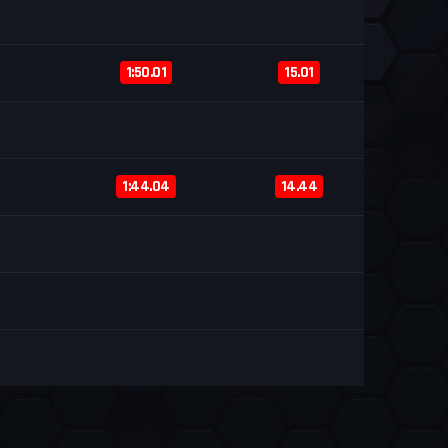
1:50.01
15.01
1:44.04
14.44