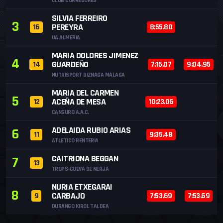
CLUB CORREDORES
SILVIA FERREIRO
3
PEREYRA
16
8:55.80
UA ALMERIA
MARIA DOLORES JIMENEZ
4
GUARDEÑO
14
7:15.07
9:04.95
NUTRISPORT BIZNAGA MÁLAGA
MARIA DEL CARMEN
5
ACEÑA DE MESA
12
10:23.06
CANGURO A.A.C.
ADELAIDA RUBIO ARIAS
6
11
9:35.48
ATLETICO RENTERIA
CAITRIONA BEGGAN
7
13
TROPS-CUEVA DE NERJA
NURIA ETXEGARAI
8
CARBAJO
9
7:53.69
7:53.69
DURANGO KIROL TALDEA