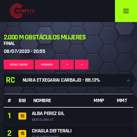
2.000 M OBSTÁCULOS MUJERES
FINAL
08/07/2023 - 20:55
RESULTADOS
HORARIO
<
>
RC
NURIA ETXEGARAI CARBAJO - 88,13%
#
BIB
NOMBRE
MMP
MMT
ALBA PEREZ GIL
1
10
BARCELONA AT.
CHAGLA DEFTERALI
2
15