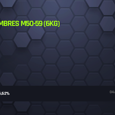
MBRES M50-59 (6KG)
04
5,62%