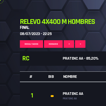
RELEVO 4X400 M HOMBRES
FINAL
08/07/2023 - 22:25
RESULTADOS
HORARIO
<
>
RC
PRATENC AA - 85,20%
#
BIB
NOMBRE
PRATENC AA
1
PRATENC AA