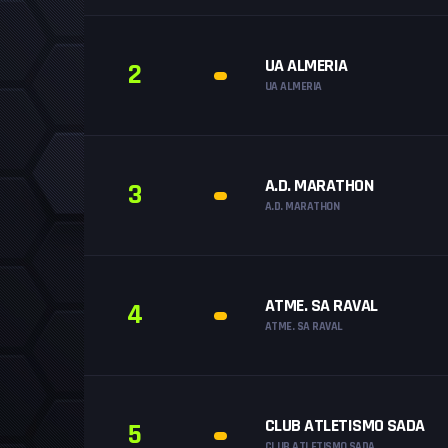
UA ALMERIA
2
UA ALMERIA
A.D. MARATHON
3
A.D. MARATHON
ATME. SA RAVAL
4
ATME. SA RAVAL
CLUB ATLETISMO SADA
5
CLUB ATLETISMO SADA