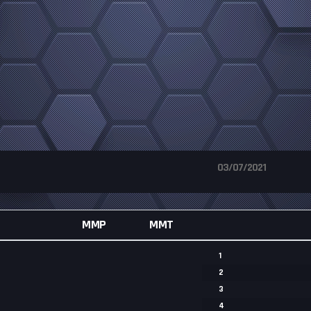
03/07/2021
MMP
MMT
1
2
3
4