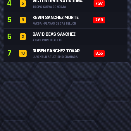
VICTOR ORDUÑA ORDUÑA
4
5
7.97
TROPS-CUEVA DE NERJA
KEVIN SANCHEZ MORTE
5
9
7.68
FACSA - PLAYAS DE CASTELLÓN
DAVID BEAS SANCHEZ
6
2
ATMO. PORTUGALETE
RUBEN SANCHEZ TOVAR
7
10
8.55
JUVENTUD ATLETISMO GRANADA