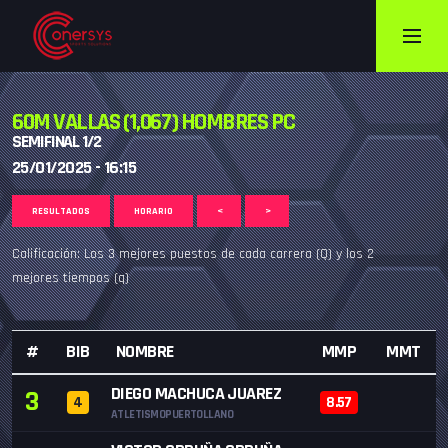
60M VALLAS (1,067) HOMBRES PC
SEMIFINAL 1/2
25/01/2025 - 16:15
RESULTADOS
HORARIO
<
>
Calificación: Los 3 mejores puestos de cada carrera (Q) y los 2
mejores tiempos (q)
#
BIB
NOMBRE
MMP
MMT
DIEGO MACHUCA JUAREZ
3
4
8.57
ATLETISMOPUERTOLLANO