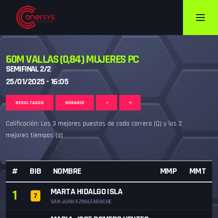
60M VALLAS (0,84) MUJERES PC
SEMIFINAL 2/2
25/01/2025 - 16:05
RESULTADOS
HORARIO
<
>
Calificación: Los 3 mejores puestos de cada carrera (Q) y los 2
mejores tiempos (q)
#
BIB
NOMBRE
MMP
MMT
MARTA HIDALGO ISLA
1
7
SAN JUAN AZNALFARACHE