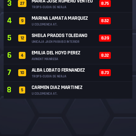
MARIA JOSE ROMERO VENTEO
3
27
8.75
TROPS-CUEVA DE NERJA
MARINA LAMATA MARQUEZ
4
9
8.52
U COLOMENCA AT.
SHEILA PRADOS TOLEDANO
5
12
8.39
UNICAJA JAEN PARAISO INTERIOR
EMILIA DEL HOYO PEREZ
6
4
8.32
AVINENT MANRESA
ALBA LOBATO FERNANDEZ
7
10
8.73
TROPS-CUEVA DE NERJA
CARMEN DIAZ MARTINEZ
8
5
U COLOMENCA AT.