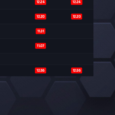
12.24
12.24
12.20
12.20
11.31
11.07
12.56
12.56