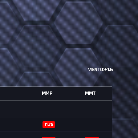
VIENTO:+1.6
MMP
MMT
11.75