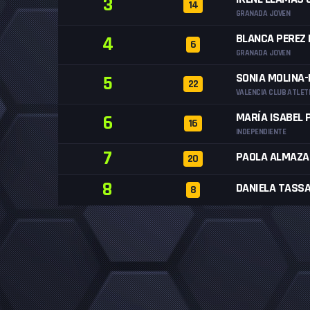
3
14
GRANADA JOVEN
BLANCA PEREZ
4
6
GRANADA JOVEN
SONIA MOLINA
5
22
VALENCIA CLUB ATLET
MARÍA ISABEL 
6
16
INDEPENDIENTE
7
PAOLA ALMAZA
20
8
DANIELA TASSA
8