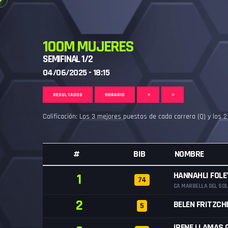
100M MUJERES
SEMIFINAL 1/2
04/06/2025 - 18:15
RESULTADOS
HORARIO
<
>
Calificación: Los 3 mejores puestos de cada carrera (Q) y los 
#
BIB
NOMBRE
HANNAHLI FOLE
1
74
CA MARBELLA DEL SOL
2
BELEN FRITZCH
5
IRENE LLAMAS 