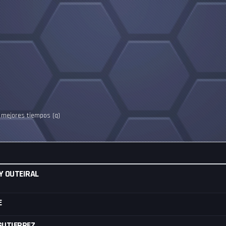
2 mejores tiempos (q)
Y OUTEIRAL
E
GUTIERREZ