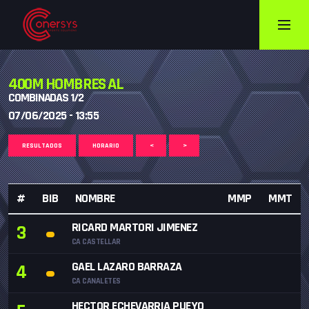
400M HOMBRES AL
COMBINADAS 1/2
07/06/2025 - 13:55
RESULTADOS
HORARIO
<
>
#
BIB
NOMBRE
MMP
MMT
RICARD MARTORI JIMENEZ
3
CA CASTELLAR
GAEL LAZARO BARRAZA
4
CA CANALETES
HECTOR ECHEVARRIA PUEYO