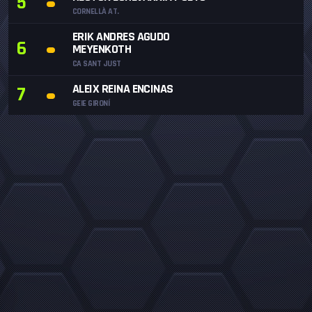
5
CORNELLÀ AT.
ERIK ANDRES AGUDO
6
MEYENKOTH
CA SANT JUST
ALEIX REINA ENCINAS
7
GEIE GIRONÍ