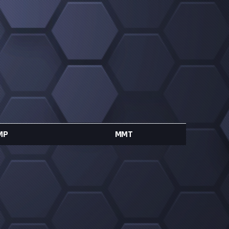
MP
MMT