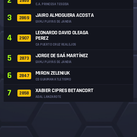
2
2955
C.A. PRINCESA TESEIDA
JAIRO ALMOGUERA ACOSTA
3
2869
EAMJ PLAYAS DE JANDIA
LEONARDO DAVID OLEAGA
4
PEREZ
2907
CA PUERTO CRUZ REALEJOS
JORGE DE SAÁ MARTÍNEZ
5
2873
EAMJ PLAYAS DE JANDIA
MIRON ZELENIUK
6
2847
CD GUAIMAN ATLETISMO
XABIER CIPRES BETANCORT
7
2858
ADAL LANZAROTE